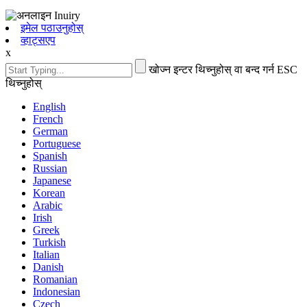
इमेल पठाउनुहोस्
व्हाट्सएप
x
खोज्न इन्टर थिच्नुहोस् वा बन्द गर्न ESC
थिच्नुहोस्
English
French
German
Portuguese
Spanish
Russian
Japanese
Korean
Arabic
Irish
Greek
Turkish
Italian
Danish
Romanian
Indonesian
Czech